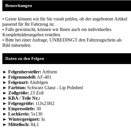
Bemerkungen
• Gerne können wir für Sie vorab prüfen, ob der angebotene Artikel
passend für Ihr Fahrzeug ist.
• Falls gewünscht, können wir Ihnen auch ein individuelles
Kompletträderangebot erstellen.
• Bitte bei einer Anfrage, UNBEDINGT den Fahrzeugschein als
Bild mitsenden.
Daten zu den Felgen
► Felgenhersteller:
Artform
► Felgenmodell:
AF-401
► Felgenart:
Alufelgen
► Farbton:
Schwarz Glanz - Lip Polished
► Zollgröße:
23 Zoll
► KBA / Teile Nr.:
► Felgengröße:
11Jx23H2
► Einpresstiefe:
30
► Lochkreis:
5x130
► Wintergeeignet:
Ja
► Mittelloch:
84,1