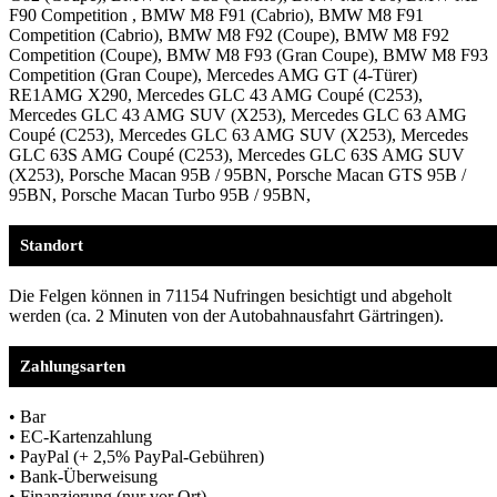
F90 Competition , BMW M8 F91 (Cabrio), BMW M8 F91
Competition (Cabrio), BMW M8 F92 (Coupe), BMW M8 F92
Competition (Coupe), BMW M8 F93 (Gran Coupe), BMW M8 F93
Competition (Gran Coupe), Mercedes AMG GT (4-Türer)
RE1AMG X290, Mercedes GLC 43 AMG Coupé (C253),
Mercedes GLC 43 AMG SUV (X253), Mercedes GLC 63 AMG
Coupé (C253), Mercedes GLC 63 AMG SUV (X253), Mercedes
GLC 63S AMG Coupé (C253), Mercedes GLC 63S AMG SUV
(X253), Porsche Macan 95B / 95BN, Porsche Macan GTS 95B /
95BN, Porsche Macan Turbo 95B / 95BN,
Standort
Die Felgen können in 71154 Nufringen besichtigt und abgeholt
werden (ca. 2 Minuten von der Autobahnausfahrt Gärtringen).
Zahlungsarten
• Bar
• EC-Kartenzahlung
• PayPal (+ 2,5% PayPal-Gebühren)
• Bank-Überweisung
• Finanzierung (nur vor Ort)