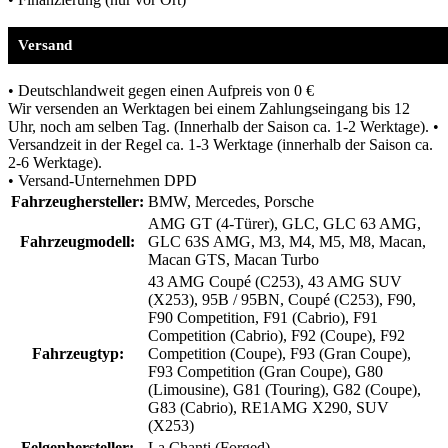
Versand
• Deutschlandweit gegen einen Aufpreis von 0 €
Wir versenden an Werktagen bei einem Zahlungseingang bis 12
Uhr, noch am selben Tag. (Innerhalb der Saison ca. 1-2 Werktage). •
Versandzeit in der Regel ca. 1-3 Werktage (innerhalb der Saison ca.
2-6 Werktage).
• Versand-Unternehmen DPD
Fahrzeughersteller:
BMW, Mercedes, Porsche
AMG GT (4-Türer), GLC, GLC 63 AMG,
Fahrzeugmodell:
GLC 63S AMG, M3, M4, M5, M8, Macan,
Macan GTS, Macan Turbo
43 AMG Coupé (C253), 43 AMG SUV
(X253), 95B / 95BN, Coupé (C253), F90,
F90 Competition, F91 (Cabrio), F91
Competition (Cabrio), F92 (Coupe), F92
Fahrzeugtyp:
Competition (Coupe), F93 (Gran Coupe),
F93 Competition (Gran Coupe), G80
(Limousine), G81 (Touring), G82 (Coupe),
G83 (Cabrio), RE1AMG X290, SUV
(X253)
Felgenhersteller:
La Chanti (Forged)