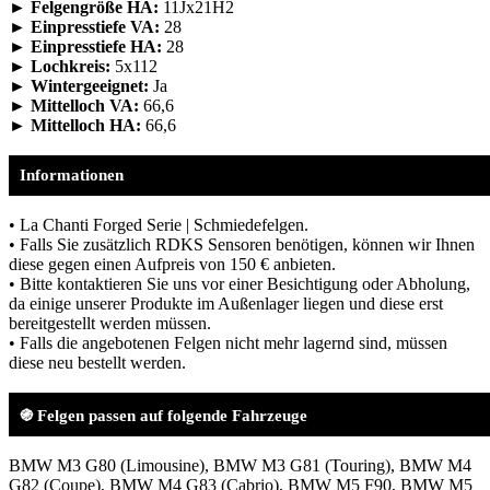
► Felgengröße HA:
11Jx21H2
► Einpresstiefe VA:
28
► Einpresstiefe HA:
28
► Lochkreis:
5x112
► Wintergeeignet:
Ja
► Mittelloch VA:
66,6
► Mittelloch HA:
66,6
Informationen
• La Chanti Forged Serie | Schmiedefelgen.
• Falls Sie zusätzlich RDKS Sensoren benötigen, können wir Ihnen
diese gegen einen Aufpreis von 150 € anbieten.
• Bitte kontaktieren Sie uns vor einer Besichtigung oder Abholung,
da einige unserer Produkte im Außenlager liegen und diese erst
bereitgestellt werden müssen.
• Falls die angebotenen Felgen nicht mehr lagernd sind, müssen
diese neu bestellt werden.
֍ Felgen passen auf folgende Fahrzeuge
BMW M3 G80 (Limousine), BMW M3 G81 (Touring), BMW M4
G82 (Coupe), BMW M4 G83 (Cabrio), BMW M5 F90, BMW M5