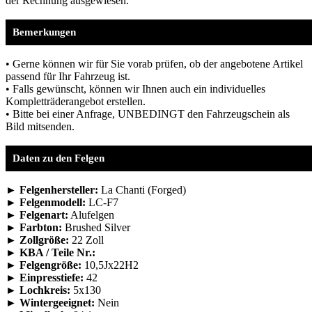
der Rechnung ausgewiesen.
Bemerkungen
• Gerne können wir für Sie vorab prüfen, ob der angebotene Artikel
passend für Ihr Fahrzeug ist.
• Falls gewünscht, können wir Ihnen auch ein individuelles
Kompletträderangebot erstellen.
• Bitte bei einer Anfrage, UNBEDINGT den Fahrzeugschein als
Bild mitsenden.
Daten zu den Felgen
► Felgenhersteller:
La Chanti (Forged)
► Felgenmodell:
LC-F7
► Felgenart:
Alufelgen
► Farbton:
Brushed Silver
► Zollgröße:
22 Zoll
► KBA / Teile Nr.:
► Felgengröße:
10,5Jx22H2
► Einpresstiefe:
42
► Lochkreis:
5x130
► Wintergeeignet:
Nein