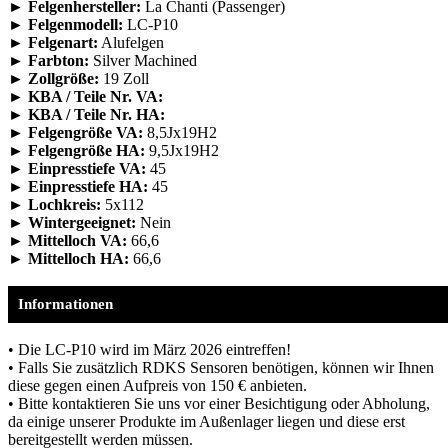
► Felgenhersteller:
La Chanti (Passenger)
► Felgenmodell:
LC-P10
► Felgenart:
Alufelgen
► Farbton:
Silver Machined
► Zollgröße:
19 Zoll
► KBA / Teile Nr. VA:
► KBA / Teile Nr. HA:
► Felgengröße VA:
8,5Jx19H2
► Felgengröße HA:
9,5Jx19H2
► Einpresstiefe VA:
45
► Einpresstiefe HA:
45
► Lochkreis:
5x112
► Wintergeeignet:
Nein
► Mittelloch VA:
66,6
► Mittelloch HA:
66,6
Informationen
• Die LC-P10 wird im März 2026 eintreffen!
• Falls Sie zusätzlich RDKS Sensoren benötigen, können wir Ihnen
diese gegen einen Aufpreis von 150 € anbieten.
• Bitte kontaktieren Sie uns vor einer Besichtigung oder Abholung,
da einige unserer Produkte im Außenlager liegen und diese erst
bereitgestellt werden müssen.