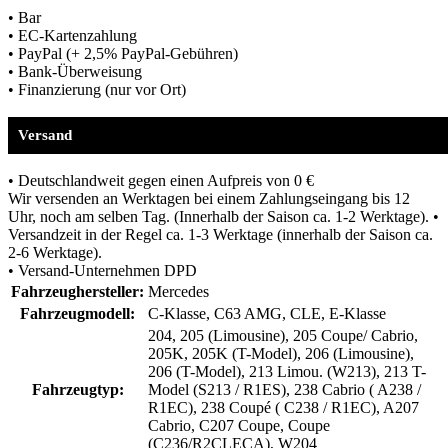
• Bar
• EC-Kartenzahlung
• PayPal (+ 2,5% PayPal-Gebühren)
• Bank-Überweisung
• Finanzierung (nur vor Ort)
Versand
• Deutschlandweit gegen einen Aufpreis von 0 €
Wir versenden an Werktagen bei einem Zahlungseingang bis 12
Uhr, noch am selben Tag. (Innerhalb der Saison ca. 1-2 Werktage). •
Versandzeit in der Regel ca. 1-3 Werktage (innerhalb der Saison ca.
2-6 Werktage).
• Versand-Unternehmen DPD
Fahrzeughersteller:
Mercedes
Fahrzeugmodell:
C-Klasse, C63 AMG, CLE, E-Klasse
204, 205 (Limousine), 205 Coupe/ Cabrio,
205K, 205K (T-Model), 206 (Limousine),
206 (T-Model), 213 Limou. (W213), 213 T-
Fahrzeugtyp:
Model (S213 / R1ES), 238 Cabrio ( A238 /
R1EC), 238 Coupé ( C238 / R1EC), A207
Cabrio, C207 Coupe, Coupe
(C236/R2CLECA), W204