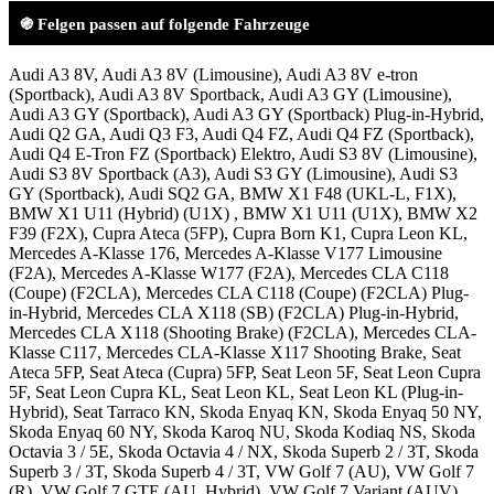
֍ Felgen passen auf folgende Fahrzeuge
Audi A3 8V, Audi A3 8V (Limousine), Audi A3 8V e-tron
(Sportback), Audi A3 8V Sportback, Audi A3 GY (Limousine),
Audi A3 GY (Sportback), Audi A3 GY (Sportback) Plug-in-Hybrid,
Audi Q2 GA, Audi Q3 F3, Audi Q4 FZ, Audi Q4 FZ (Sportback),
Audi Q4 E-Tron FZ (Sportback) Elektro, Audi S3 8V (Limousine),
Audi S3 8V Sportback (A3), Audi S3 GY (Limousine), Audi S3
GY (Sportback), Audi SQ2 GA, BMW X1 F48 (UKL-L, F1X),
BMW X1 U11 (Hybrid) (U1X) , BMW X1 U11 (U1X), BMW X2
F39 (F2X), Cupra Ateca (5FP), Cupra Born K1, Cupra Leon KL,
Mercedes A-Klasse 176, Mercedes A-Klasse V177 Limousine
(F2A), Mercedes A-Klasse W177 (F2A), Mercedes CLA C118
(Coupe) (F2CLA), Mercedes CLA C118 (Coupe) (F2CLA) Plug-
in-Hybrid, Mercedes CLA X118 (SB) (F2CLA) Plug-in-Hybrid,
Mercedes CLA X118 (Shooting Brake) (F2CLA), Mercedes CLA-
Klasse C117, Mercedes CLA-Klasse X117 Shooting Brake, Seat
Ateca 5FP, Seat Ateca (Cupra) 5FP, Seat Leon 5F, Seat Leon Cupra
5F, Seat Leon Cupra KL, Seat Leon KL, Seat Leon KL (Plug-in-
Hybrid), Seat Tarraco KN, Skoda Enyaq KN, Skoda Enyaq 50 NY,
Skoda Enyaq 60 NY, Skoda Karoq NU, Skoda Kodiaq NS, Skoda
Octavia 3 / 5E, Skoda Octavia 4 / NX, Skoda Superb 2 / 3T, Skoda
Superb 3 / 3T, Skoda Superb 4 / 3T, VW Golf 7 (AU), VW Golf 7
(R), VW Golf 7 GTE (AU, Hybrid), VW Golf 7 Variant (AUV),