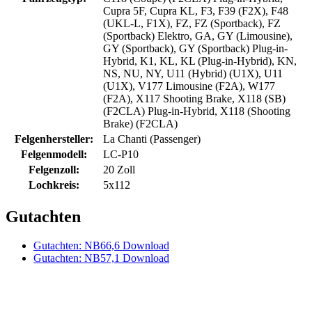
Cupra 5F, Cupra KL, F3, F39 (F2X), F48
(UKL-L, F1X), FZ, FZ (Sportback), FZ
(Sportback) Elektro, GA, GY (Limousine),
GY (Sportback), GY (Sportback) Plug-in-
Hybrid, K1, KL, KL (Plug-in-Hybrid), KN,
NS, NU, NY, U11 (Hybrid) (U1X), U11
(U1X), V177 Limousine (F2A), W177
(F2A), X117 Shooting Brake, X118 (SB)
(F2CLA) Plug-in-Hybrid, X118 (Shooting
Brake) (F2CLA)
Felgenhersteller:
La Chanti (Passenger)
Felgenmodell:
LC-P10
Felgenzoll:
20 Zoll
Lochkreis:
5x112
Gutachten
Gutachten: NB66,6 Download
Gutachten: NB57,1 Download