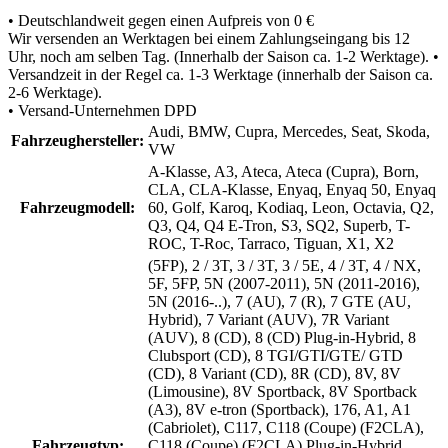
• Deutschlandweit gegen einen Aufpreis von 0 €
Wir versenden an Werktagen bei einem Zahlungseingang bis 12
Uhr, noch am selben Tag. (Innerhalb der Saison ca. 1-2 Werktage). •
Versandzeit in der Regel ca. 1-3 Werktage (innerhalb der Saison ca.
2-6 Werktage).
• Versand-Unternehmen DPD
Audi, BMW, Cupra, Mercedes, Seat, Skoda,
Fahrzeughersteller:
VW
A-Klasse, A3, Ateca, Ateca (Cupra), Born,
CLA, CLA-Klasse, Enyaq, Enyaq 50, Enyaq
Fahrzeugmodell:
60, Golf, Karoq, Kodiaq, Leon, Octavia, Q2,
Q3, Q4, Q4 E-Tron, S3, SQ2, Superb, T-
ROC, T-Roc, Tarraco, Tiguan, X1, X2
(5FP), 2 / 3T, 3 / 3T, 3 / 5E, 4 / 3T, 4 / NX,
5F, 5FP, 5N (2007-2011), 5N (2011-2016),
5N (2016-..), 7 (AU), 7 (R), 7 GTE (AU,
Hybrid), 7 Variant (AUV), 7R Variant
(AUV), 8 (CD), 8 (CD) Plug-in-Hybrid, 8
Clubsport (CD), 8 TGI/GTI/GTE/ GTD
(CD), 8 Variant (CD), 8R (CD), 8V, 8V
(Limousine), 8V Sportback, 8V Sportback
(A3), 8V e-tron (Sportback), 176, A1, A1
(Cabriolet), C117, C118 (Coupe) (F2CLA),
Fahrzeugtyp:
C118 (Coupe) (F2CLA) Plug-in-Hybrid,