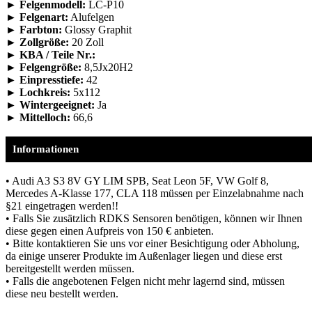
► Felgenmodell:
LC-P10
► Felgenart:
Alufelgen
► Farbton:
Glossy Graphit
► Zollgröße:
20 Zoll
► KBA / Teile Nr.:
► Felgengröße:
8,5Jx20H2
► Einpresstiefe:
42
► Lochkreis:
5x112
► Wintergeeignet:
Ja
► Mittelloch:
66,6
Informationen
• Audi A3 S3 8V GY LIM SPB, Seat Leon 5F, VW Golf 8,
Mercedes A-Klasse 177, CLA 118 müssen per Einzelabnahme nach
§21 eingetragen werden!!
• Falls Sie zusätzlich RDKS Sensoren benötigen, können wir Ihnen
diese gegen einen Aufpreis von 150 € anbieten.
• Bitte kontaktieren Sie uns vor einer Besichtigung oder Abholung,
da einige unserer Produkte im Außenlager liegen und diese erst
bereitgestellt werden müssen.
• Falls die angebotenen Felgen nicht mehr lagernd sind, müssen
diese neu bestellt werden.