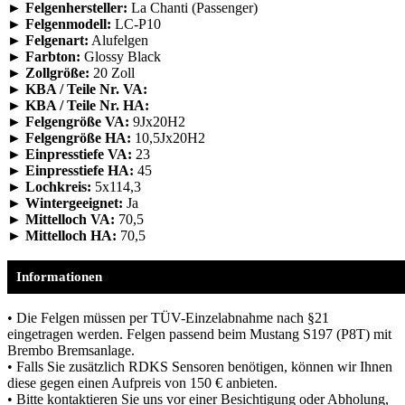
► Felgenhersteller:
La Chanti (Passenger)
► Felgenmodell:
LC-P10
► Felgenart:
Alufelgen
► Farbton:
Glossy Black
► Zollgröße:
20 Zoll
► KBA / Teile Nr. VA:
► KBA / Teile Nr. HA:
► Felgengröße VA:
9Jx20H2
► Felgengröße HA:
10,5Jx20H2
► Einpresstiefe VA:
23
► Einpresstiefe HA:
45
► Lochkreis:
5x114,3
► Wintergeeignet:
Ja
► Mittelloch VA:
70,5
► Mittelloch HA:
70,5
Informationen
• Die Felgen müssen per TÜV-Einzelabnahme nach §21
eingetragen werden. Felgen passend beim Mustang S197 (P8T) mit
Brembo Bremsanlage.
• Falls Sie zusätzlich RDKS Sensoren benötigen, können wir Ihnen
diese gegen einen Aufpreis von 150 € anbieten.
• Bitte kontaktieren Sie uns vor einer Besichtigung oder Abholung,