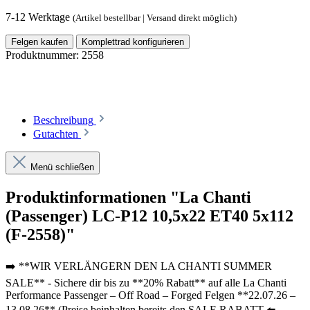
7-12 Werktage
(Artikel bestellbar | Versand direkt möglich)
Felgen kaufen
Komplettrad konfigurieren
Produktnummer:
2558
Beschreibung
Gutachten
Menü schließen
Produktinformationen "La Chanti
(Passenger) LC-P12 10,5x22 ET40 5x112
(F-2558)"
➡️ **WIR VERLÄNGERN DEN LA CHANTI SUMMER
SALE** - Sichere dir bis zu **20% Rabatt** auf alle La Chanti
Performance Passenger – Off Road – Forged Felgen **22.07.26 –
13.08.26** (Preise beinhalten bereits den SALE RABATT ⬅️