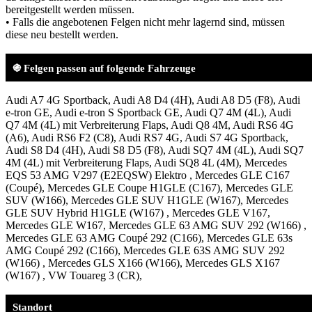
bereitgestellt werden müssen.
• Falls die angebotenen Felgen nicht mehr lagernd sind, müssen
diese neu bestellt werden.
֍ Felgen passen auf folgende Fahrzeuge
Audi A7 4G Sportback, Audi A8 D4 (4H), Audi A8 D5 (F8), Audi
e-tron GE, Audi e-tron S Sportback GE, Audi Q7 4M (4L), Audi
Q7 4M (4L) mit Verbreiterung Flaps, Audi Q8 4M, Audi RS6 4G
(A6), Audi RS6 F2 (C8), Audi RS7 4G, Audi S7 4G Sportback,
Audi S8 D4 (4H), Audi S8 D5 (F8), Audi SQ7 4M (4L), Audi SQ7
4M (4L) mit Verbreiterung Flaps, Audi SQ8 4L (4M), Mercedes
EQS 53 AMG V297 (E2EQSW) Elektro , Mercedes GLE C167
(Coupé), Mercedes GLE Coupe H1GLE (C167), Mercedes GLE
SUV (W166), Mercedes GLE SUV H1GLE (W167), Mercedes
GLE SUV Hybrid H1GLE (W167) , Mercedes GLE V167,
Mercedes GLE W167, Mercedes GLE 63 AMG SUV 292 (W166) ,
Mercedes GLE 63 AMG Coupé 292 (C166), Mercedes GLE 63s
AMG Coupé 292 (C166), Mercedes GLE 63S AMG SUV 292
(W166) , Mercedes GLS X166 (W166), Mercedes GLS X167
(W167) , VW Touareg 3 (CR),
Standort