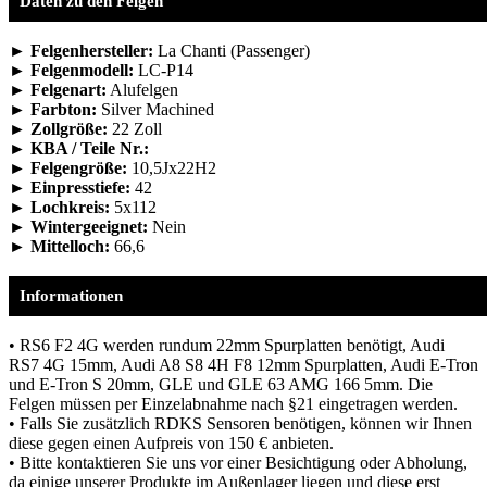
Daten zu den Felgen
► Felgenhersteller:
La Chanti (Passenger)
► Felgenmodell:
LC-P14
► Felgenart:
Alufelgen
► Farbton:
Silver Machined
► Zollgröße:
22 Zoll
► KBA / Teile Nr.:
► Felgengröße:
10,5Jx22H2
► Einpresstiefe:
42
► Lochkreis:
5x112
► Wintergeeignet:
Nein
► Mittelloch:
66,6
Informationen
• RS6 F2 4G werden rundum 22mm Spurplatten benötigt, Audi
RS7 4G 15mm, Audi A8 S8 4H F8 12mm Spurplatten, Audi E-Tron
und E-Tron S 20mm, GLE und GLE 63 AMG 166 5mm. Die
Felgen müssen per Einzelabnahme nach §21 eingetragen werden.
• Falls Sie zusätzlich RDKS Sensoren benötigen, können wir Ihnen
diese gegen einen Aufpreis von 150 € anbieten.
• Bitte kontaktieren Sie uns vor einer Besichtigung oder Abholung,
da einige unserer Produkte im Außenlager liegen und diese erst