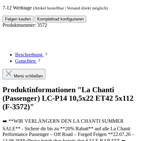
7-12 Werktage
(Artikel bestellbar | Versand direkt möglich)
Felgen kaufen
Komplettrad konfigurieren
Produktnummer:
3572
Beschreibung
Gutachten
Menü schließen
Produktinformationen "La Chanti
(Passenger) LC-P14 10,5x22 ET42 5x112
(F-3572)"
➡️ **WIR VERLÄNGERN DEN LA CHANTI SUMMER
SALE** - Sichere dir bis zu **20% Rabatt** auf alle La Chanti
Performance Passenger – Off Road – Forged Felgen **22.07.26 –
13.08.26** (Preise beinhalten bereits den SALE RABATT ⬅️