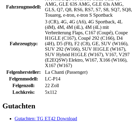
AMG, GLE 63S AMG, GLE 63s AMG,
Fahrzeugmodell:
GLS, Q7, Q8, RS6, RS7, S7, S8, SQ7, SQ8,
Touareg, e-tron, e-tron S Sportback
3 (CR), 4G, 4G (A6), 4G Sportback, 4L
(4M), 4M, 4M (4L), 4M (4L) mit
Verbreiterung Flaps, C167 (Coupé), Coupe
H1GLE (C167), Coupé 292 (C166), D4
Fahrzeugtyp:
(4H), D5 (F8), F2 (C8), GE, SUV (W166),
SUV 292 (W166), SUV H1GLE (W167),
SUV Hybrid H1GLE (W167), V167, V297
(E2EQSW) Elektro, W167, X166 (W166),
X167 (W167)
Felgenhersteller:
La Chanti (Passenger)
Felgenmodell:
LC-P14
Felgenzoll:
22 Zoll
Lochkreis:
5x112
Gutachten
Gutachten: TG ET42 Download