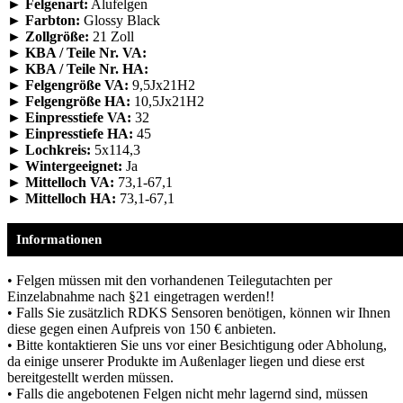
► Felgenart:
Alufelgen
► Farbton:
Glossy Black
► Zollgröße:
21 Zoll
► KBA / Teile Nr. VA:
► KBA / Teile Nr. HA:
► Felgengröße VA:
9,5Jx21H2
► Felgengröße HA:
10,5Jx21H2
► Einpresstiefe VA:
32
► Einpresstiefe HA:
45
► Lochkreis:
5x114,3
► Wintergeeignet:
Ja
► Mittelloch VA:
73,1-67,1
► Mittelloch HA:
73,1-67,1
Informationen
• Felgen müssen mit den vorhandenen Teilegutachten per
Einzelabnahme nach §21 eingetragen werden!!
• Falls Sie zusätzlich RDKS Sensoren benötigen, können wir Ihnen
diese gegen einen Aufpreis von 150 € anbieten.
• Bitte kontaktieren Sie uns vor einer Besichtigung oder Abholung,
da einige unserer Produkte im Außenlager liegen und diese erst
bereitgestellt werden müssen.
• Falls die angebotenen Felgen nicht mehr lagernd sind, müssen