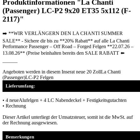
Produktinformationen "La Chanti
(Passenger) LC-P2 9x20 ET35 5x112 (F-
2117)"
➡️ **WIR VERLÄNGERN DEN LA CHANTI SUMMER
SALE** - Sichere dir bis zu **20% Rabatt** auf alle La Chanti
Performance Passenger – Off Road – Forged Felgen **22.07.26 –
13.08.26** (Preise beinhalten bereits den SALE RABATT ⬅️
______
Angeboten werden in diesem Inserat neue 20 ZollLa Chanti
(Passenger)LC-P2 Felgen
Lieferumfang:
• 4 neueAlufelgen + 4 LC Nabendeckel + Festigkeitsgutachten
• Rechnung
Dieser Artikel unterliegt der Umsatzsteuer, somit ist die MwSt. auf
der Rechnung ausgewiesen.
Bemerkungen