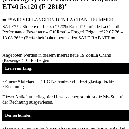
ET40 5x120 (F-2818)"
➡️ **WIR VERLÄNGERN DEN LA CHANTI SUMMER
SALE** - Sichere dir bis zu **20% Rabatt** auf alle La Chanti
Performance Passenger – Off Road – Forged Felgen **22.07.26 –
13.08.26** (Preise beinhalten bereits den SALE RABATT ⬅️
______
Angeboten werden in diesem Inserat neue 19 ZollLa Chanti
(Passenger)LC-P5 Felgen
Lieferumfang:
• 4 neueAlufelgen + 4 LC Nabendeckel + Festigkeitsgutachten
• Rechnung
Dieser Artikel unterliegt der Umsatzsteuer, somit ist die MwSt. auf
der Rechnung ausgewiesen.
Bemerkungen
• Gerne können wir für Sie vorab prüfen, ob der angebotene Artikel