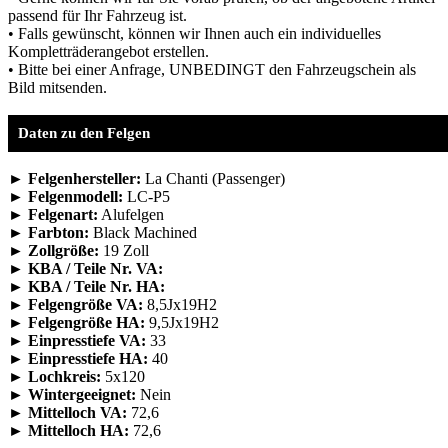
passend für Ihr Fahrzeug ist.
• Falls gewünscht, können wir Ihnen auch ein individuelles
Kompletträderangebot erstellen.
• Bitte bei einer Anfrage, UNBEDINGT den Fahrzeugschein als
Bild mitsenden.
Daten zu den Felgen
► Felgenhersteller:
La Chanti (Passenger)
► Felgenmodell:
LC-P5
► Felgenart:
Alufelgen
► Farbton:
Black Machined
► Zollgröße:
19 Zoll
► KBA / Teile Nr. VA:
► KBA / Teile Nr. HA:
► Felgengröße VA:
8,5Jx19H2
► Felgengröße HA:
9,5Jx19H2
► Einpresstiefe VA:
33
► Einpresstiefe HA:
40
► Lochkreis:
5x120
► Wintergeeignet:
Nein
► Mittelloch VA:
72,6
► Mittelloch HA:
72,6