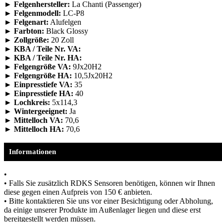
► Felgenhersteller:
La Chanti (Passenger)
► Felgenmodell:
LC-P8
► Felgenart:
Alufelgen
► Farbton:
Black Glossy
► Zollgröße:
20 Zoll
► KBA / Teile Nr. VA:
► KBA / Teile Nr. HA:
► Felgengröße VA:
9Jx20H2
► Felgengröße HA:
10,5Jx20H2
► Einpresstiefe VA:
35
► Einpresstiefe HA:
40
► Lochkreis:
5x114,3
► Wintergeeignet:
Ja
► Mittelloch VA:
70,6
► Mittelloch HA:
70,6
Informationen
•
• Falls Sie zusätzlich RDKS Sensoren benötigen, können wir Ihnen
diese gegen einen Aufpreis von 150 € anbieten.
• Bitte kontaktieren Sie uns vor einer Besichtigung oder Abholung,
da einige unserer Produkte im Außenlager liegen und diese erst
bereitgestellt werden müssen.