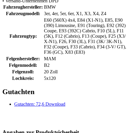
• Versand-Unternehmen DPD
Fahrzeughersteller:
BMW
Fahrzeugmodell:
3er, 4er, 5er, 6er, X1, X3, X4, Z4
E60 (560X) 4x4, E84 (X1-N1), E85, E90
(390) Limousine, E91 (Touring), E92 (392)
Coupe, E93 (392C) Cabrio, F10 (5L), F11
Fahrzeugtyp:
(5K), F12 (Cabrio), F13 (Coupe), F25 (X3/
X-N1), F26, F30 (3L), F31 (3K/ 3K-N1),
F32 (Coupe), F33 (Cabrio), F34 (3-V/ GT),
F36 (GC), X83 (E83)
Felgenhersteller:
MAM
Felgenmodell:
B2
Felgenzoll:
20 Zoll
Lochkreis:
5x120
Gutachten
Gutachten: 72,6 Download
Angaben zur Produktsicherheit