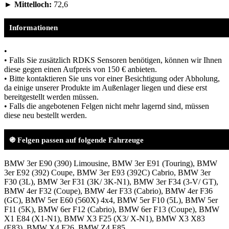
► Mittelloch:
72,6
Informationen
•
• Falls Sie zusätzlich RDKS Sensoren benötigen, können wir Ihnen
diese gegen einen Aufpreis von 150 € anbieten.
• Bitte kontaktieren Sie uns vor einer Besichtigung oder Abholung,
da einige unserer Produkte im Außenlager liegen und diese erst
bereitgestellt werden müssen.
• Falls die angebotenen Felgen nicht mehr lagernd sind, müssen
diese neu bestellt werden.
֍ Felgen passen auf folgende Fahrzeuge
BMW 3er E90 (390) Limousine, BMW 3er E91 (Touring), BMW
3er E92 (392) Coupe, BMW 3er E93 (392C) Cabrio, BMW 3er
F30 (3L), BMW 3er F31 (3K/ 3K-N1), BMW 3er F34 (3-V/ GT),
BMW 4er F32 (Coupe), BMW 4er F33 (Cabrio), BMW 4er F36
(GC), BMW 5er E60 (560X) 4x4, BMW 5er F10 (5L), BMW 5er
F11 (5K), BMW 6er F12 (Cabrio), BMW 6er F13 (Coupe), BMW
X1 E84 (X1-N1), BMW X3 F25 (X3/ X-N1), BMW X3 X83
(E83), BMW X4 F26, BMW Z4 E85,