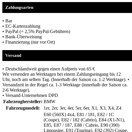
Zahlungsarten
• Bar
• EC-Kartenzahlung
• PayPal (+ 2,5% PayPal-Gebühren)
• Bank-Überweisung
• Finanzierung (nur vor Ort)
Versand
• Deutschlandweit gegen einen Aufpreis von 65 €
Wir versenden an Werktagen bei einem Zahlungseingang bis 12
Uhr, noch am selben Tag. (Innerhalb der Saison ca. 1-2 Werktage). •
Versandzeit in der Regel ca. 1-3 Werktage (innerhalb der Saison ca.
2-6 Werktage).
• Versand-Unternehmen DPD
Fahrzeughersteller:
BMW
Fahrzeugmodell:
1er, 2er, 3er, 4er, 5er, 6er, X1, X3, X4, Z4
E60 (560X) 4x4, E81 / 181, E82 / 1C
(Coupe), E82 / 182 (Cabrio), E84 (X1-N1),
E85, E87 / 187, E88 / Cabrio, E90 (390)
Limousine, E91 (Touring), E92 (392) Coupe,