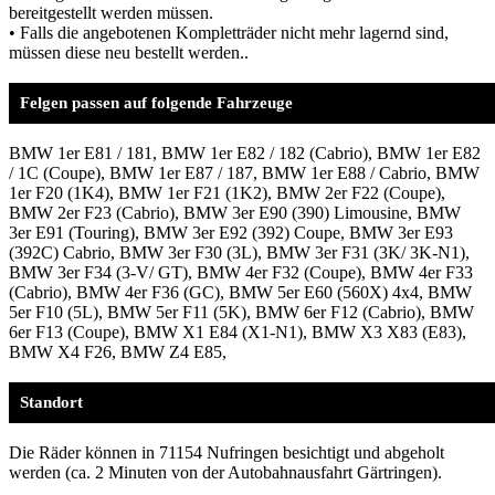
bereitgestellt werden müssen.
• Falls die angebotenen Kompletträder nicht mehr lagernd sind,
müssen diese neu bestellt werden..
Felgen passen auf folgende Fahrzeuge
BMW 1er E81 / 181, BMW 1er E82 / 182 (Cabrio), BMW 1er E82
/ 1C (Coupe), BMW 1er E87 / 187, BMW 1er E88 / Cabrio, BMW
1er F20 (1K4), BMW 1er F21 (1K2), BMW 2er F22 (Coupe),
BMW 2er F23 (Cabrio), BMW 3er E90 (390) Limousine, BMW
3er E91 (Touring), BMW 3er E92 (392) Coupe, BMW 3er E93
(392C) Cabrio, BMW 3er F30 (3L), BMW 3er F31 (3K/ 3K-N1),
BMW 3er F34 (3-V/ GT), BMW 4er F32 (Coupe), BMW 4er F33
(Cabrio), BMW 4er F36 (GC), BMW 5er E60 (560X) 4x4, BMW
5er F10 (5L), BMW 5er F11 (5K), BMW 6er F12 (Cabrio), BMW
6er F13 (Coupe), BMW X1 E84 (X1-N1), BMW X3 X83 (E83),
BMW X4 F26, BMW Z4 E85,
Standort
Die Räder können in 71154 Nufringen besichtigt und abgeholt
werden (ca. 2 Minuten von der Autobahnausfahrt Gärtringen).