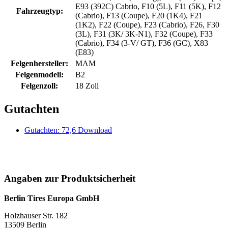
E93 (392C) Cabrio, F10 (5L), F11 (5K), F12
Fahrzeugtyp:
(Cabrio), F13 (Coupe), F20 (1K4), F21
(1K2), F22 (Coupe), F23 (Cabrio), F26, F30
(3L), F31 (3K/ 3K-N1), F32 (Coupe), F33
(Cabrio), F34 (3-V/ GT), F36 (GC), X83
(E83)
Felgenhersteller:
MAM
Felgenmodell:
B2
Felgenzoll:
18 Zoll
Gutachten
Gutachten: 72,6 Download
Angaben zur Produktsicherheit
Berlin Tires Europa GmbH
Holzhauser Str. 182
13509 Berlin