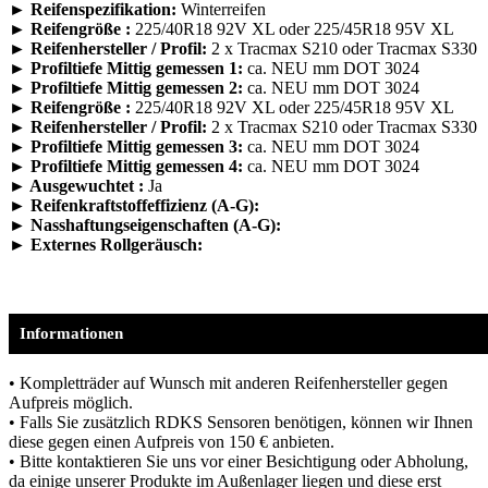
► Reifenspezifikation:
Winterreifen
► Reifengröße :
225/40R18 92V XL oder 225/45R18 95V XL
► Reifenhersteller / Profil:
2 x Tracmax S210 oder Tracmax S330
► Profiltiefe Mittig gemessen 1:
ca. NEU mm DOT 3024
► Profiltiefe Mittig gemessen 2:
ca. NEU mm DOT 3024
► Reifengröße :
225/40R18 92V XL oder 225/45R18 95V XL
► Reifenhersteller / Profil:
2 x Tracmax S210 oder Tracmax S330
► Profiltiefe Mittig gemessen 3:
ca. NEU mm DOT 3024
► Profiltiefe Mittig gemessen 4:
ca. NEU mm DOT 3024
► Ausgewuchtet :
Ja
► Reifenkraftstoffeffizienz (A-G):
► Nasshaftungseigenschaften (A-G):
► Externes Rollgeräusch:
Informationen
• Kompletträder auf Wunsch mit anderen Reifenhersteller gegen
Aufpreis möglich.
• Falls Sie zusätzlich RDKS Sensoren benötigen, können wir Ihnen
diese gegen einen Aufpreis von 150 € anbieten.
• Bitte kontaktieren Sie uns vor einer Besichtigung oder Abholung,
da einige unserer Produkte im Außenlager liegen und diese erst