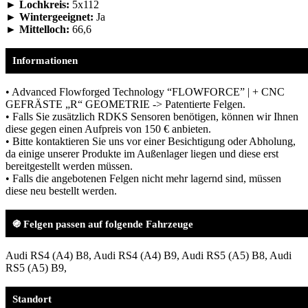
► Lochkreis:
5x112
► Wintergeeignet:
Ja
► Mittelloch:
66,6
Informationen
• Advanced Flowforged Technology “FLOWFORCE” | + CNC
GEFRÄSTE „R“ GEOMETRIE -> Patentierte Felgen.
• Falls Sie zusätzlich RDKS Sensoren benötigen, können wir Ihnen
diese gegen einen Aufpreis von 150 € anbieten.
• Bitte kontaktieren Sie uns vor einer Besichtigung oder Abholung,
da einige unserer Produkte im Außenlager liegen und diese erst
bereitgestellt werden müssen.
• Falls die angebotenen Felgen nicht mehr lagernd sind, müssen
diese neu bestellt werden.
֍ Felgen passen auf folgende Fahrzeuge
Audi RS4 (A4) B8, Audi RS4 (A4) B9, Audi RS5 (A5) B8, Audi
RS5 (A5) B9,
Standort