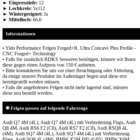
► Einpresstiefe:
12
► Lochkreis:
5x112
► Wintergeeignet:
Ja
► Mittelloch:
66,6
Informationen
• Yido Performance Felgen Forged+R. Ultra Concave Plus Profile -
CNC Forged+ Technology
• Falls Sie zusätzlich RDKS Sensoren benötigen, können wir Ihnen
diese gegen einen Aufpreis von 150 € anbieten.
• Bitte kontaktieren Sie uns vor einer Besichtigung oder Abholung,
da einige unserer Produkte im Außenlager liegen und diese erst
bereitgestellt werden müssen.
• Falls die angebotenen Felgen nicht mehr lagernd sind, müssen
diese neu bestellt werden.
֍ Felgen passen auf folgende Fahrzeuge
Audi Q7 4M (4L), Audi Q7 4M (4L) mit Verbreiterung Flaps, Audi
Q8 4M, Audi RS6 F2 (C8), Audi RS7 F2 (C8), Audi RSQ8 4L
(4M), Audi SQ7 4M (4L), Audi SQ7 4M (4L) mit Verbreiterung
Flaps, Audi SQ8 4L (4M), BMW X5M F95 (G05), BMW X6M