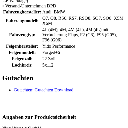
2-6 Werktage).
• Versand-Unternehmen DPD
Fahrzeughersteller:
Audi, BMW
Q7, Q8, RS6, RS7, RSQ8, SQ7, SQ8, X5M,
Fahrzeugmodell:
X6M
4L (4M), 4M, 4M (4L), 4M (4L) mit
Fahrzeugtyp:
Verbreiterung Flaps, F2 (C8), F95 (G05),
F96 (G06)
Felgenhersteller:
Yido Performance
Felgenmodell:
Forged+6
Felgenzoll:
22 Zoll
Lochkreis:
5x112
Gutachten
Gutachten: Gutachten Download
Angaben zur Produktsicherheit