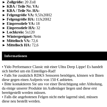
► Zollgröße:
20 Zoll
► KBA / Teile Nr. VA:
► KBA / Teile Nr. HA:
► Felgengröße VA:
9,5Jx20H2
► Felgengröße HA:
11Jx20H2
► Einpresstiefe VA:
18
► Einpresstiefe HA:
32
► Lochkreis:
5x120
► Wintergeeignet:
Nein
► Mittelloch VA:
72,6
► Mittelloch HA:
72,6
Informationen
• Yido Performance Classic mit einer Ultra Deep Lippe! Es handelt
sich hierbei um ein Einteiliges-Rad!
• Falls Sie zusätzlich RDKS Sensoren benötigen, können wir Ihnen
diese gegen einen Aufpreis von 150 € anbieten.
• Bitte kontaktieren Sie uns vor einer Besichtigung oder Abholung,
da einige unserer Produkte im Außenlager liegen und diese erst
bereitgestellt werden müssen.
• Falls die angebotenen Felgen nicht mehr lagernd sind, müssen
diese neu bestellt werden.