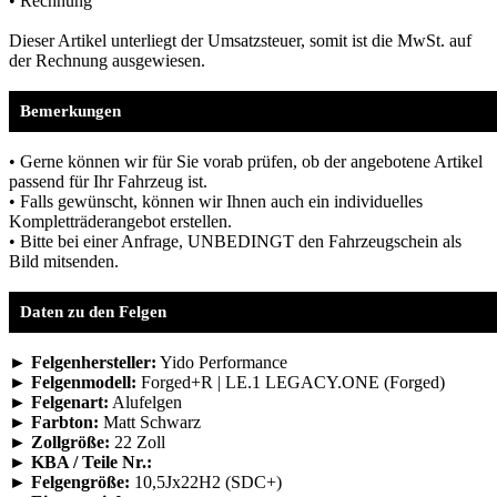
• Rechnung
Dieser Artikel unterliegt der Umsatzsteuer, somit ist die MwSt. auf
der Rechnung ausgewiesen.
Bemerkungen
• Gerne können wir für Sie vorab prüfen, ob der angebotene Artikel
passend für Ihr Fahrzeug ist.
• Falls gewünscht, können wir Ihnen auch ein individuelles
Kompletträderangebot erstellen.
• Bitte bei einer Anfrage, UNBEDINGT den Fahrzeugschein als
Bild mitsenden.
Daten zu den Felgen
► Felgenhersteller:
Yido Performance
► Felgenmodell:
Forged+R | LE.1 LEGACY.ONE (Forged)
► Felgenart:
Alufelgen
► Farbton:
Matt Schwarz
► Zollgröße:
22 Zoll
► KBA / Teile Nr.:
► Felgengröße:
10,5Jx22H2 (SDC+)